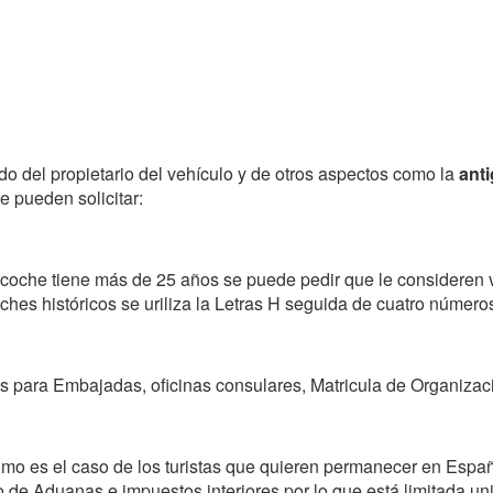
do del propietario del vehículo y de otros aspectos como la
ant
e pueden solicitar:
 coche tiene más de 25 años se puede pedir que le consideren v
hes históricos se uriliza la Letras H seguida de cuatro número
as para Embajadas, oficinas consulares, Matricula de Organizaci
mo es el caso de los turistas que quieren permanecer en Españ
 de Aduanas e impuestos interiores por lo que está limitada un