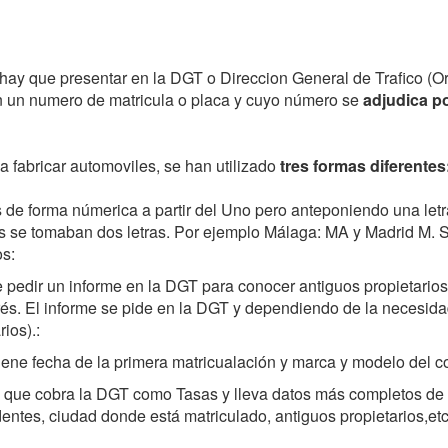
ay que presentar en la DGT o Direccion General de Trafico (
n un numero de matricula o placa y cuyo número se
adjudica po
 fabricar automoviles, se han utilizado
tres formas diferentes
 de forma númerica a partir del Uno pero anteponiendo una letra
as se tomaban dos letras. Por ejemplo Málaga: MA y Madrid M. 
os:
pedir un informe en la DGT para conocer antiguos propietarios, 
rés. El informe se pide en la DGT y dependiendo de la necesida
ios).:
ene fecha de la primera matricualación y marca y modelo del c
os que cobra la DGT como Tasas y lleva datos más completos de 
dentes, ciudad donde está matriculado, antiguos propietarios,etc