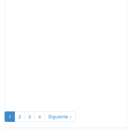
(current)
1
2
3
4
Siguiente >