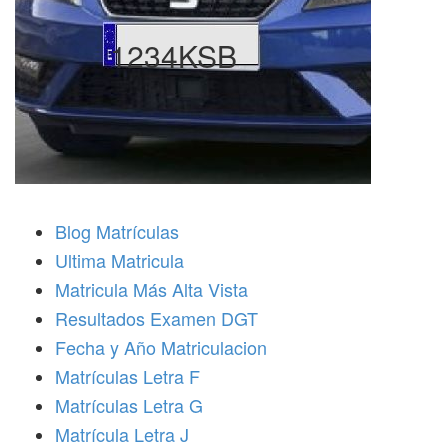
1234KSB
Blog Matrículas
Ultima Matricula
Matricula Más Alta Vista
Resultados Examen DGT
Fecha y Año Matriculacion
Matrículas Letra F
Matrículas Letra G
Matrícula Letra J