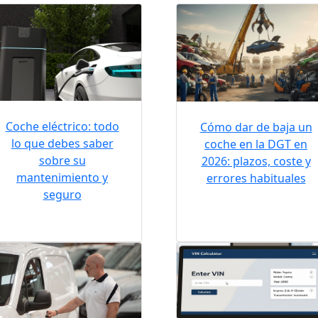
Coche eléctrico: todo
Cómo dar de baja un
lo que debes saber
coche en la DGT en
sobre su
2026: plazos, coste y
mantenimiento y
errores habituales
seguro