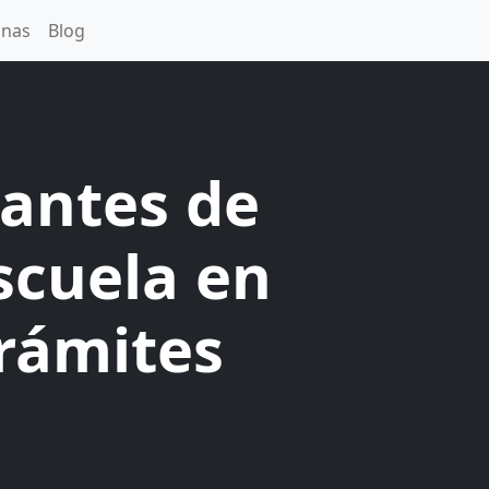
inas
Blog
 antes de
scuela en
trámites