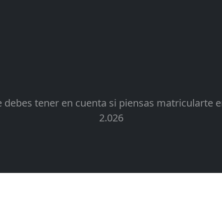
e debes tener en cuenta si piensas matricularte 
2.026