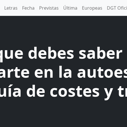
Letras
Fecha
Previstas
Última
Europeas
DGT Ofic
que debes saber
arte en la autoe
uía de costes y 