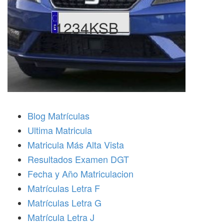
1234KSB
Blog Matrículas
Ultima Matricula
Matricula Más Alta Vista
Resultados Examen DGT
Fecha y Año Matriculacion
Matrículas Letra F
Matrículas Letra G
Matrícula Letra J