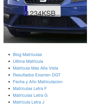
1234KSB
Blog Matrículas
Ultima Matricula
Matricula Más Alta Vista
Resultados Examen DGT
Fecha y Año Matriculacion
Matrículas Letra F
Matrículas Letra G
Matrícula Letra J