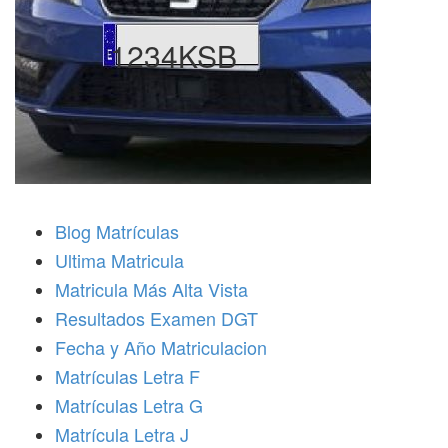
1234KSB
Blog Matrículas
Ultima Matricula
Matricula Más Alta Vista
Resultados Examen DGT
Fecha y Año Matriculacion
Matrículas Letra F
Matrículas Letra G
Matrícula Letra J