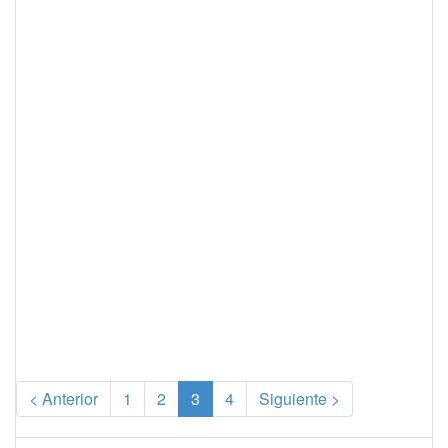
(current)
< Anterior
1
2
3
4
Siguiente >