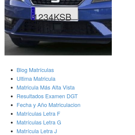
1234KSB
Blog Matrículas
Ultima Matricula
Matricula Más Alta Vista
Resultados Examen DGT
Fecha y Año Matriculacion
Matrículas Letra F
Matrículas Letra G
Matrícula Letra J