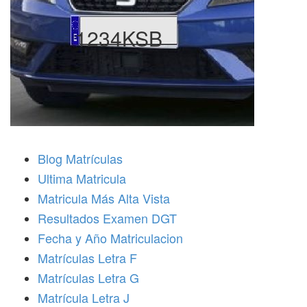
1234KSB
Blog Matrículas
Ultima Matricula
Matricula Más Alta Vista
Resultados Examen DGT
Fecha y Año Matriculacion
Matrículas Letra F
Matrículas Letra G
Matrícula Letra J