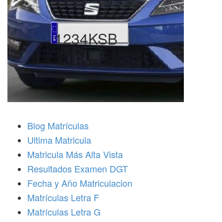
1234KSB
Blog Matrículas
Ultima Matricula
Matricula Más Alta Vista
Resultados Examen DGT
Fecha y Año Matriculacion
Matrículas Letra F
Matrículas Letra G