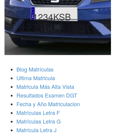
1234KSB
Blog Matrículas
Ultima Matricula
Matricula Más Alta Vista
Resultados Examen DGT
Fecha y Año Matriculacion
Matrículas Letra F
Matrículas Letra G
Matrícula Letra J