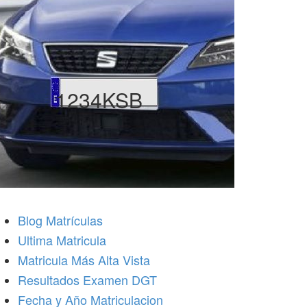
1234KSB
Blog Matrículas
Ultima Matricula
Matricula Más Alta Vista
Resultados Examen DGT
Fecha y Año Matriculacion