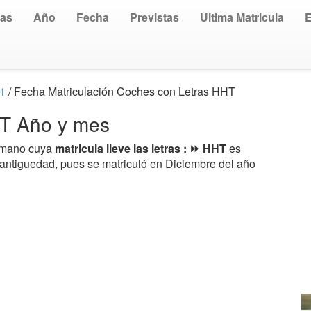
uas
Año
Fecha
Previstas
Ultima Matricula
11
/ Fecha Matriculación Coches con Letras HHT
HT Año y mes
a mano cuya
matricula lleve las letras : ⏩ HHT
es
 antiguedad, pues se matriculó en Diciembre del año