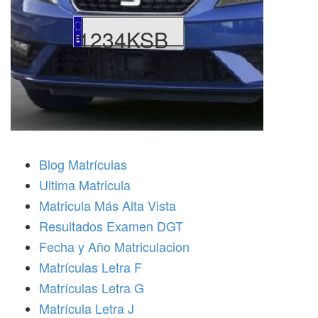
1234KSB
Blog Matrículas
Ultima Matricula
Matricula Más Alta Vista
Resultados Examen DGT
Fecha y Año Matriculacion
Matrículas Letra F
Matrículas Letra G
Matrícula Letra J