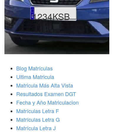
1234KSB
Blog Matrículas
Ultima Matricula
Matricula Más Alta Vista
Resultados Examen DGT
Fecha y Año Matriculacion
Matrículas Letra F
Matrículas Letra G
Matrícula Letra J