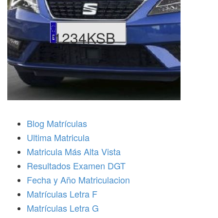
1234KSB
Blog Matrículas
Ultima Matricula
Matricula Más Alta Vista
Resultados Examen DGT
Fecha y Año Matriculacion
Matrículas Letra F
Matrículas Letra G