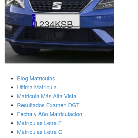
1234KSB
Blog Matrículas
Ultima Matricula
Matricula Más Alta Vista
Resultados Examen DGT
Fecha y Año Matriculacion
Matrículas Letra F
Matrículas Letra G