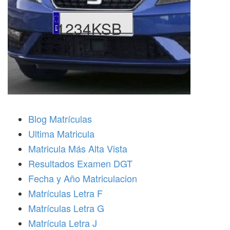
1234KSB
Blog Matrículas
Ultima Matricula
Matricula Más Alta Vista
Resultados Examen DGT
Fecha y Año Matriculacion
Matrículas Letra F
Matrículas Letra G
Matrícula Letra J