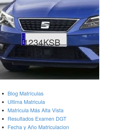
1234KSB
Blog Matrículas
Ultima Matricula
Matricula Más Alta Vista
Resultados Examen DGT
Fecha y Año Matriculacion