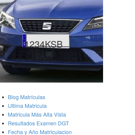
1234KSB
Blog Matrículas
Ultima Matricula
Matricula Más Alta Vista
Resultados Examen DGT
Fecha y Año Matriculacion