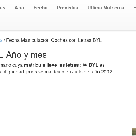
uas
Año
Fecha
Previstas
Ultima Matricula
02
/ Fecha Matriculación Coches con Letras BYL
YL Año y mes
a mano cuya
matricula lleve las letras : ⏩ BYL
es
antiguedad, pues se matriculó en Julio del año 2002.