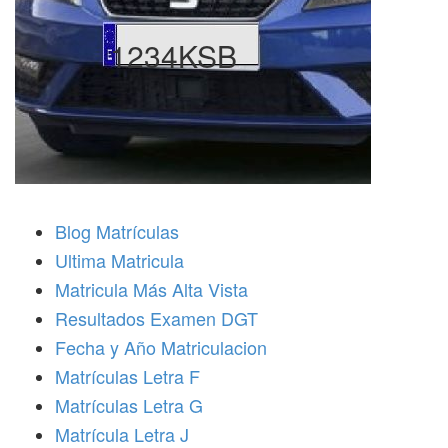
1234KSB
Blog Matrículas
Ultima Matricula
Matricula Más Alta Vista
Resultados Examen DGT
Fecha y Año Matriculacion
Matrículas Letra F
Matrículas Letra G
Matrícula Letra J