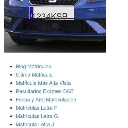
1234KSB
Blog Matrículas
Ultima Matricula
Matricula Más Alta Vista
Resultados Examen DGT
Fecha y Año Matriculacion
Matrículas Letra F
Matrículas Letra G
Matrícula Letra J