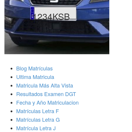
1234KSB
Blog Matrículas
Ultima Matricula
Matricula Más Alta Vista
Resultados Examen DGT
Fecha y Año Matriculacion
Matrículas Letra F
Matrículas Letra G
Matrícula Letra J