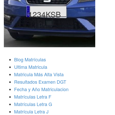
1234KSB
Blog Matrículas
Ultima Matricula
Matricula Más Alta Vista
Resultados Examen DGT
Fecha y Año Matriculacion
Matrículas Letra F
Matrículas Letra G
Matrícula Letra J