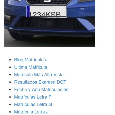
1234KSB
Blog Matrículas
Ultima Matricula
Matricula Más Alta Vista
Resultados Examen DGT
Fecha y Año Matriculacion
Matrículas Letra F
Matrículas Letra G
Matrícula Letra J