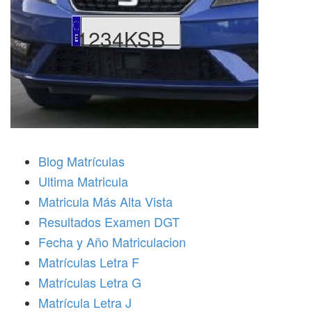
1234KSB
Blog Matrículas
Ultima Matricula
Matricula Más Alta Vista
Resultados Examen DGT
Fecha y Año Matriculacion
Matrículas Letra F
Matrículas Letra G
Matrícula Letra J