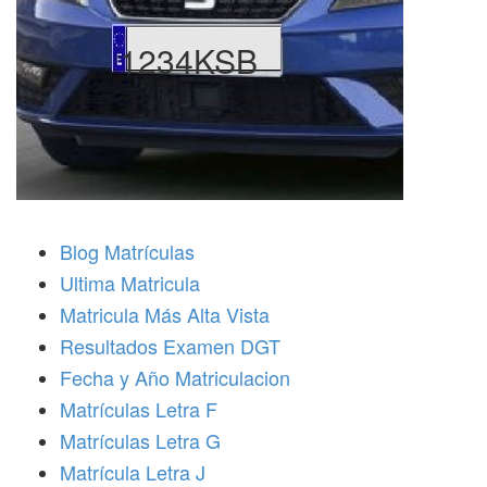
1234KSB
Blog Matrículas
Ultima Matricula
Matricula Más Alta Vista
Resultados Examen DGT
Fecha y Año Matriculacion
Matrículas Letra F
Matrículas Letra G
Matrícula Letra J