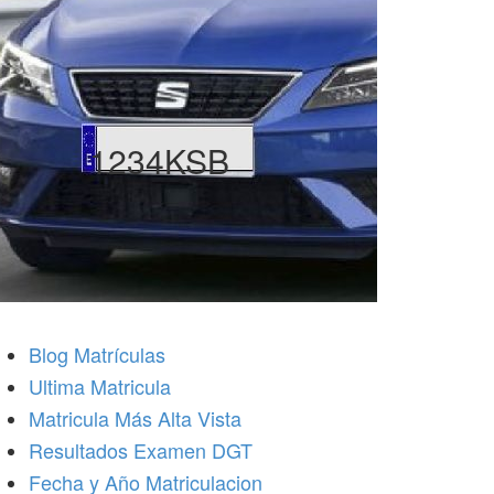
1234KSB
Blog Matrículas
Ultima Matricula
Matricula Más Alta Vista
Resultados Examen DGT
Fecha y Año Matriculacion