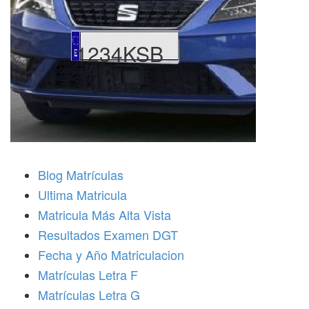
1234KSB
Blog Matrículas
Ultima Matricula
Matricula Más Alta Vista
Resultados Examen DGT
Fecha y Año Matriculacion
Matrículas Letra F
Matrículas Letra G