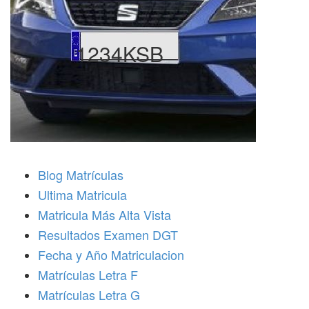
1234KSB
Blog Matrículas
Ultima Matricula
Matricula Más Alta Vista
Resultados Examen DGT
Fecha y Año Matriculacion
Matrículas Letra F
Matrículas Letra G