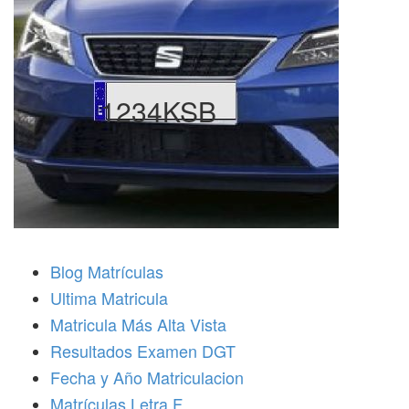
1234KSB
Blog Matrículas
Ultima Matricula
Matricula Más Alta Vista
Resultados Examen DGT
Fecha y Año Matriculacion
Matrículas Letra F