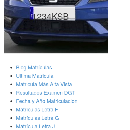
1234KSB
Blog Matrículas
Ultima Matricula
Matricula Más Alta Vista
Resultados Examen DGT
Fecha y Año Matriculacion
Matrículas Letra F
Matrículas Letra G
Matrícula Letra J