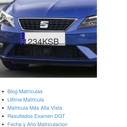
1234KSB
Blog Matrículas
Ultima Matricula
Matricula Más Alta Vista
Resultados Examen DGT
Fecha y Año Matriculacion