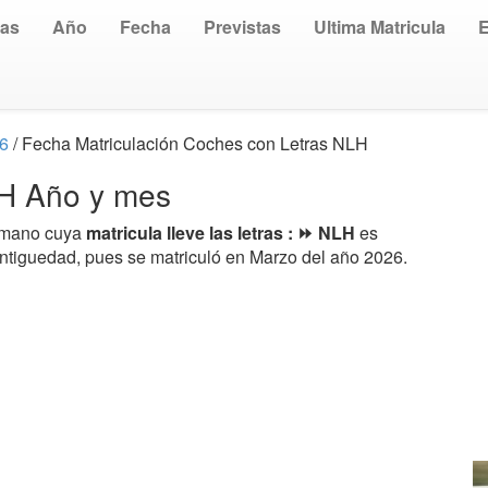
uas
Año
Fecha
Previstas
Ultima Matricula
26
/ Fecha Matriculación Coches con Letras NLH
LH Año y mes
a mano cuya
matricula lleve las letras : ⏩ NLH
es
antiguedad, pues se matriculó en Marzo del año 2026.