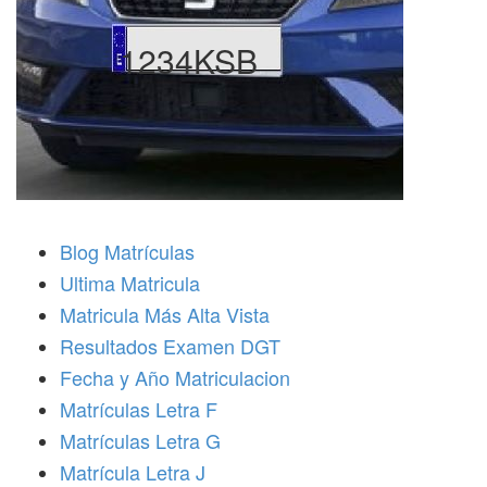
1234KSB
Blog Matrículas
Ultima Matricula
Matricula Más Alta Vista
Resultados Examen DGT
Fecha y Año Matriculacion
Matrículas Letra F
Matrículas Letra G
Matrícula Letra J