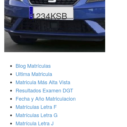
1234KSB
Blog Matrículas
Ultima Matricula
Matricula Más Alta Vista
Resultados Examen DGT
Fecha y Año Matriculacion
Matrículas Letra F
Matrículas Letra G
Matrícula Letra J