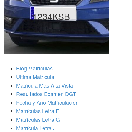
1234KSB
Blog Matrículas
Ultima Matricula
Matricula Más Alta Vista
Resultados Examen DGT
Fecha y Año Matriculacion
Matrículas Letra F
Matrículas Letra G
Matrícula Letra J