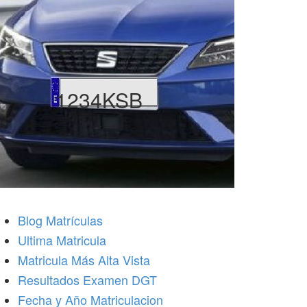
1234KSB
Blog Matrículas
Ultima Matricula
Matricula Más Alta Vista
Resultados Examen DGT
Fecha y Año Matriculacion