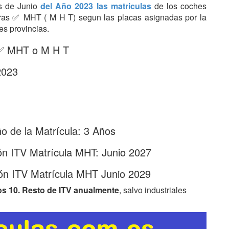
es de Junio
del Año 2023 las matriculas
de los coches
etras ✅ MHT ( M H T) segun las placas asignadas por la
es provincias.
: ✅ MHT o M H T
2023
 de la Matrícula: 3 Años
ón ITV Matrícula MHT: Junio 2027
ón ITV Matrícula MHT Junio 2029
os 10. Resto de ITV anualmente
, salvo industriales