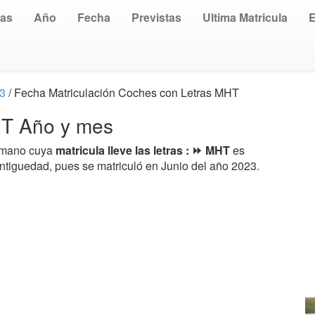
uas
Año
Fecha
Previstas
Ultima Matricula
23
/ Fecha Matriculación Coches con Letras MHT
MHT Año y mes
a mano cuya
matricula lleve las letras : ⏩ MHT
es
antiguedad, pues se matriculó en Junio del año 2023.