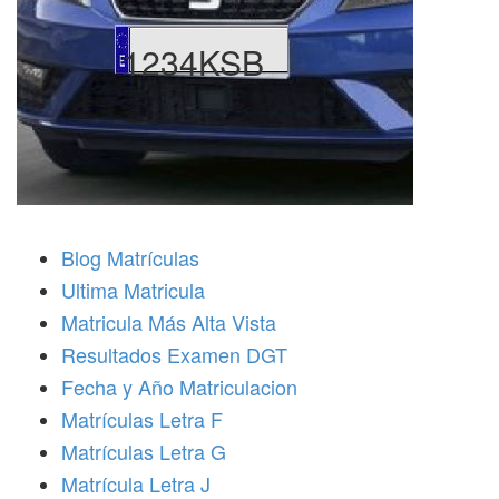
1234KSB
Blog Matrículas
Ultima Matricula
Matricula Más Alta Vista
Resultados Examen DGT
Fecha y Año Matriculacion
Matrículas Letra F
Matrículas Letra G
Matrícula Letra J