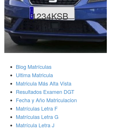
1234KSB
Blog Matrículas
Ultima Matricula
Matricula Más Alta Vista
Resultados Examen DGT
Fecha y Año Matriculacion
Matrículas Letra F
Matrículas Letra G
Matrícula Letra J