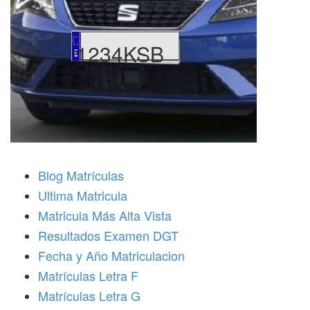
1234KSB
Blog Matrículas
Ultima Matricula
Matricula Más Alta Vista
Resultados Examen DGT
Fecha y Año Matriculacion
Matrículas Letra F
Matrículas Letra G