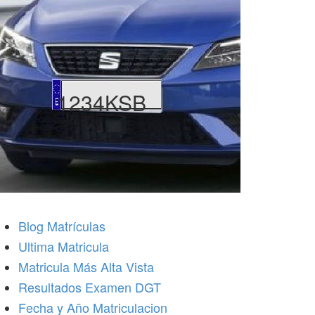
1234KSB
Blog Matrículas
Ultima Matricula
Matricula Más Alta Vista
Resultados Examen DGT
Fecha y Año Matriculacion