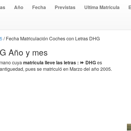
uas
Año
Fecha
Previstas
Ultima Matricula
05
/ Fecha Matriculación Coches con Letras DHG
DHG Año y mes
a mano cuya
matricula lleve las letras : ⏩ DHG
es
 antiguedad, pues se matriculó en Marzo del año 2005.