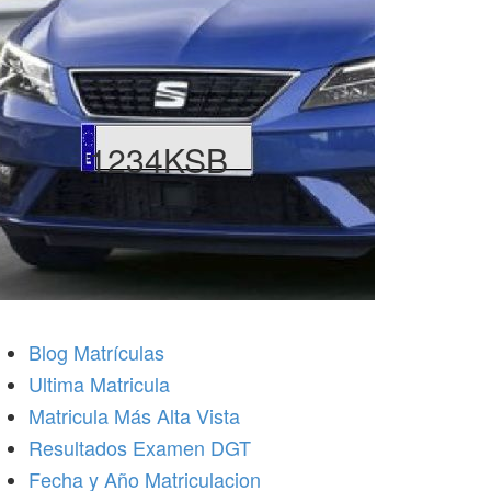
1234KSB
Blog Matrículas
Ultima Matricula
Matricula Más Alta Vista
Resultados Examen DGT
Fecha y Año Matriculacion