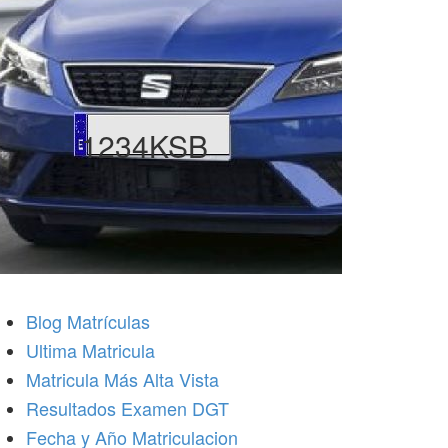
1234KSB
Blog Matrículas
Ultima Matricula
Matricula Más Alta Vista
Resultados Examen DGT
Fecha y Año Matriculacion