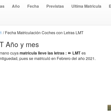
uas
Año
Fecha
Previstas
Ultima Matricula
21
/ Fecha Matriculación Coches con Letras LMT
MT Año y mes
a mano cuya
matricula lleve las letras : ⏩ LMT
es
antiguedad, pues se matriculó en Febrero del año 2021.