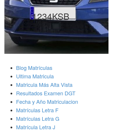
1234KSB
Blog Matrículas
Ultima Matricula
Matricula Más Alta Vista
Resultados Examen DGT
Fecha y Año Matriculacion
Matrículas Letra F
Matrículas Letra G
Matrícula Letra J