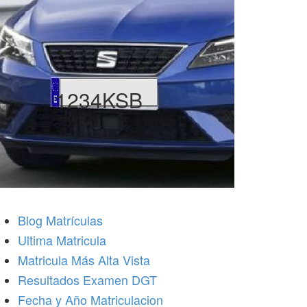
1234KSB
Blog Matrículas
Ultima Matricula
Matricula Más Alta Vista
Resultados Examen DGT
Fecha y Año Matriculacion