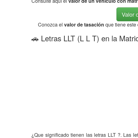
Consulte aquí el
valor de un vehículo con matr
Valor 
Conozca el
valor de tasación
que tiene este
🚗 Letras LLT (L L T) en la Matr
¿Que significado tienen las letras LLT ?. Las l