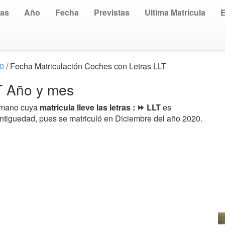
uas
Año
Fecha
Previstas
Ultima Matricula
20
/ Fecha Matriculación Coches con Letras LLT
LT Año y mes
a mano cuya
matricula lleve las letras : ⏩ LLT
es
antiguedad, pues se matriculó en Diciembre del año 2020.