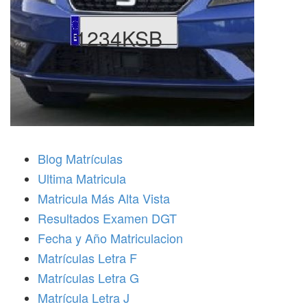
1234KSB
Blog Matrículas
Ultima Matricula
Matricula Más Alta Vista
Resultados Examen DGT
Fecha y Año Matriculacion
Matrículas Letra F
Matrículas Letra G
Matrícula Letra J