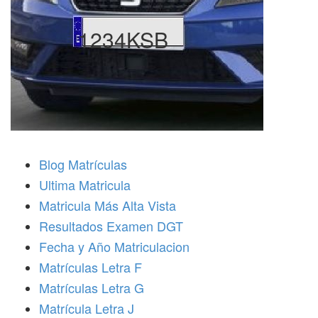
1234KSB
Blog Matrículas
Ultima Matricula
Matricula Más Alta Vista
Resultados Examen DGT
Fecha y Año Matriculacion
Matrículas Letra F
Matrículas Letra G
Matrícula Letra J