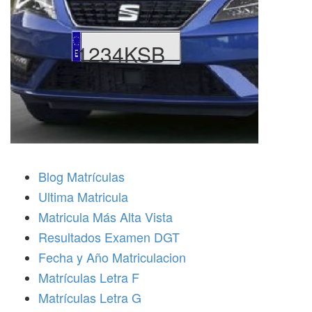
1234KSB
Blog Matrículas
Ultima Matricula
Matricula Más Alta Vista
Resultados Examen DGT
Fecha y Año Matriculacion
Matrículas Letra F
Matrículas Letra G