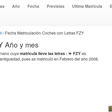
uas
Año
Fecha
Previstas
Ultima Matricula
08
/ Fecha Matriculación Coches con Letras FZY
ZY Año y mes
a mano cuya
matricula lleve las letras : ⏩ FZY
es
 antiguedad, pues se matriculó en Febrero del año 2008.