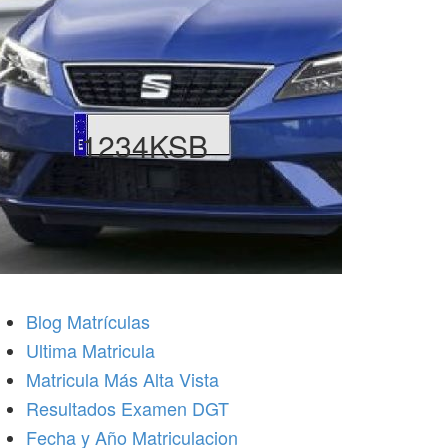
1234KSB
Blog Matrículas
Ultima Matricula
Matricula Más Alta Vista
Resultados Examen DGT
Fecha y Año Matriculacion