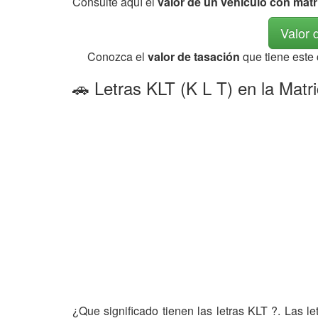
Consulte aquí el
valor de un vehículo con matr
Valor 
Conozca el
valor de tasación
que tiene este
🚗 Letras KLT (K L T) en la Matr
¿Que significado tienen las letras KLT ?. Las l