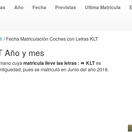
uas
Año
Fecha
Previstas
Ultima Matricula
18
/ Fecha Matriculación Coches con Letras KLT
LT Año y mes
a mano cuya
matricula lleve las letras : ⏩ KLT
es
antiguedad, pues se matriculó en Junio del año 2018.