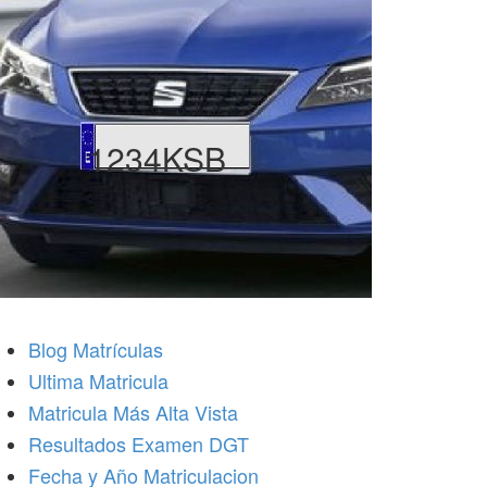
1234KSB
Blog Matrículas
Ultima Matricula
Matricula Más Alta Vista
Resultados Examen DGT
Fecha y Año Matriculacion